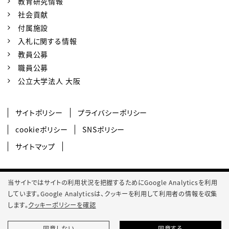
教育研究情報
社会貢献
付属施設
入札に関する情報
教員公募
職員公募
公立大学法人 大阪
サイトポリシー
プライバシーポリシー
cookieポリシー
SNSポリシー
サイトマップ
© 2022 Osaka Metropolitan University College of Technology.
当サイトではサイトの利用状況を把握するためにGoogle Analyticsを利用
しています。Google Analyticsは、
クッキーを利用して利用者の情報を収集
します。
クッキーポリシーを確認
同意しない
同意する