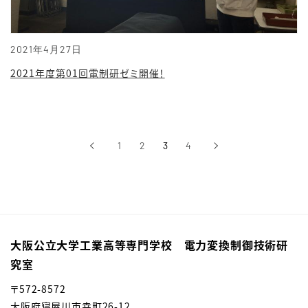
2021年4月27日
2021年度第01回電制研ゼミ開催！
‹
1
2
3
4
›
前へ
次へ
大阪公立大学工業高等専門学校 電力変換制御技術研
究室
〒572-8572
大阪府寝屋川市幸町26-12