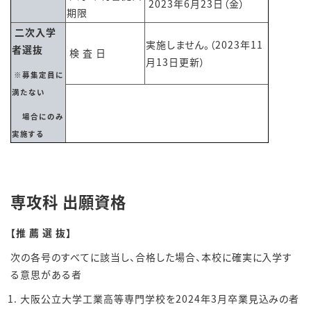
2023年6月23日（金）
期限
二次入学
実施しません。（2023年11
者選抜
検 査 日
月13日更新）
※募集定員に
満たない
場合に
のみ
実施する
専攻科 出願資格
【推 薦 選 抜】
次の各号のすべてに該当し、合格した場合、本校に確実に入学す
る意思がある者
大阪公立大学工業高等専門学校を2024年3月卒業見込みの者