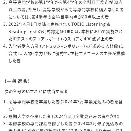
高等専門学校の第1学年から第4学年の全科目平均点が80点
以上の者。ただし、高等学校から高等専門学校に編入学した者
については、第4学年の全科目平均点が80点以上の者
2022年4月1日以降に実施されたTOEIC Listening &
Reading Test の公式認定証（または、本校において実施され
たIPテストのスコアレポート）のスコアが400点以上の者
入学者受入方針（アドミッションポリシー）の「求める人材像」に
合致し、人物・学力ともに優秀で、在籍するコースの主任が推薦
した者
【一 般 選 抜】
次の各号のいずれかに該当する者
高等専門学校を卒業した者（2024年3月卒業見込みの者を含
む）
短期大学を卒業した者（2024年3月卒業見込みの者を含む）
専修学校の専門課程を修了した者（2024年3月修了見込みの
者を含む）のうち学校教育法第132条の規定により大学に編入