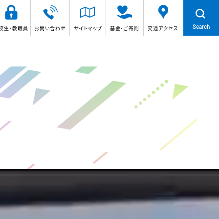
Search
校生・教職員
お問い合わせ
サイトマップ
基金・ご寄附
交通アクセス
学校説明会
体験入学
奨学金
2026/7/1
更新！