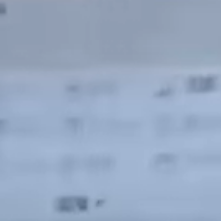
ご寄附
基金・