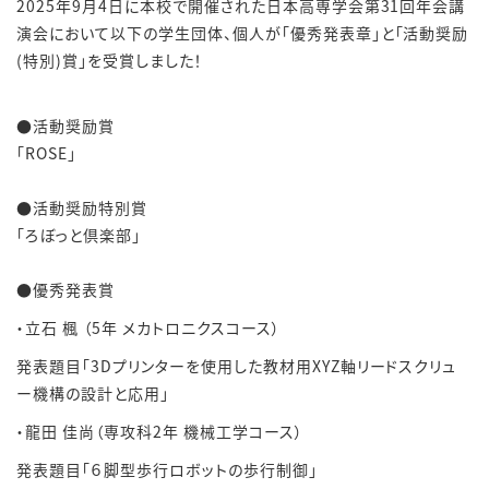
2025年9月4日に本校で開催された日本高専学会第31回年会講
演会において以下の学生団体、個人が「優秀発表章」と「活動奨励
(特別)賞」を受賞しました！
●活動奨励賞
「ROSE」
●活動奨励特別賞
「ろぼっと倶楽部」
●優秀発表賞
・立石 楓 （5年 メカトロニクスコース）
発表題目「3Dプリンターを使用した教材用XYZ軸リードスクリュ
ー機構の設計と応用」
・龍田 佳尚（専攻科2年 機械工学コース）
発表題目「６脚型歩行ロボットの歩行制御」