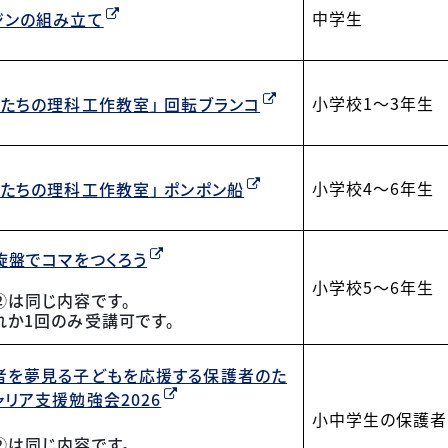
中学生
ジンの組み立て
小学校1～3年生
供たちの理科工作教室」 回転ブランコ
小学校4～6年生
供たちの理科工作教室」 ポンポン船
C旋盤でコマをつくろう
小学校5～6年生
②は同じ内容です。
れか1回のみ受講可です。
者を夢見る子どもを応援する保護者のた
ャリア支援勉強会2026
小中学生の保護者
②は同じ内容です。