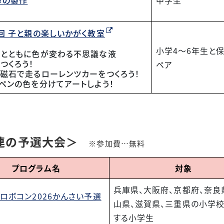
タの製作
中学生
0回 子と親の楽しいかがく教室
小学4～6年生と
煙とともに色が変わる不思議な液
つくろう！
ペア
と磁石で走るローレンツカーをつくろう！
ンペンの色を分けてアートしよう！
連の予選大会＞
※参加費…無料
プログラム名
対象
兵庫県、大阪府、京都府、奈良
ロボコン2026かんさい予選
山県、滋賀県、三重県の小学
する小学生