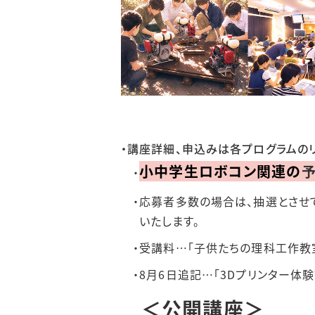
・講座詳細、申込みは各プログラムの
小中学生ロボコン関連の
・
・応募者多数の場合は、抽選とさせて
いたします。
・受講料…「子供たちの理科工作教室
・8月6日追記…「3Dプリンター体験講
＜公開講座＞