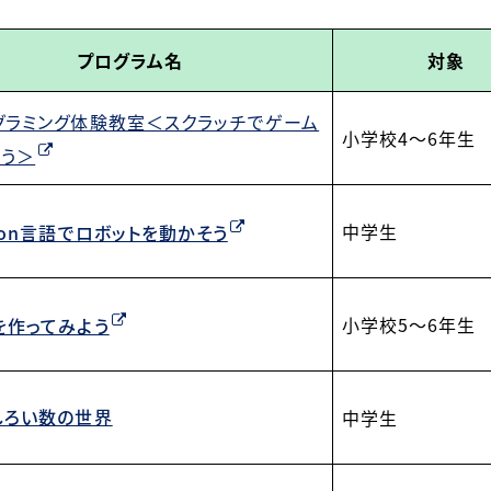
プログラム名
対象
グラミング体験教室
＜スクラッチでゲーム
小学校4～6年生
ろう＞
中学生
hon言語でロボットを動かそう
小学校5～6年生
を作ってみよう
しろい数の世界
中学生