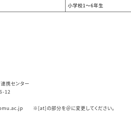
小学校1～6年生
育連携センター
-12
ku[at]omu.ac.jp ※[at]の部分を＠に変更してください。