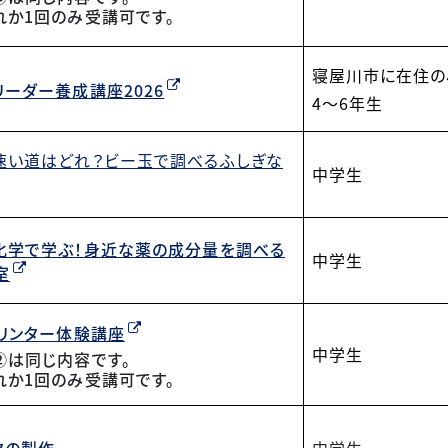
れか1回のみ受講可です。
寝屋川市に在住の
リーダー養成講座2026
4～6年生
速い道はどれ？ビー玉で調べるふしぎな
中学生
化学で学ぶ！身近な薬の成分量を調べる
中学生
室
プリンター体験講座
中学生
②は同じ内容です。
れか1回のみ受講可です。