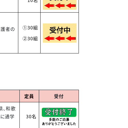
10名
①30組
保護者の
②30組
定員
受付
県、和歌
校に通学
30名