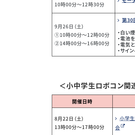
モー
10時00分～12時30分
第3
9月26日（土）
・白い
①10時00分～12時00分
・電池を
②14時00分～16時00分
・電気
・サイ
＜小中学生ロボコン関
開催日時
小学生
8
月22
日（土）
13時00分～17時00分
会