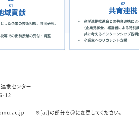
育連携センター
-12
ku[at]omu.ac.jp ※[at]の部分を＠に変更してください。