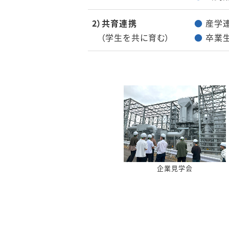
2）共育連携
●
産学連
（学生を共に育む）
●
卒業生
企業見学会