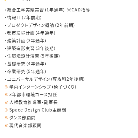
・総合工学実験実習（1年通年） ※CAD指導
・情報Ⅱ（2年前期）
・プロダクトデザイン概論（2年前期）
・都市環境計画（4年通年）
・建築計画（3年通年）
・建築造形実習（3年後期）
・住環境設計演習（5年後期）
・基礎研究（4年通年）
・卒業研究（5年通年）
・ユニバーサルデザイン（専攻科2年後期）
※
学内インターンシップ（椅子づくり）
※
3年都市環境コース担任
※
人権教育推進室・副室長
※
Space Design Club主顧問
※
ダンス部顧問
※
現代音楽部顧問