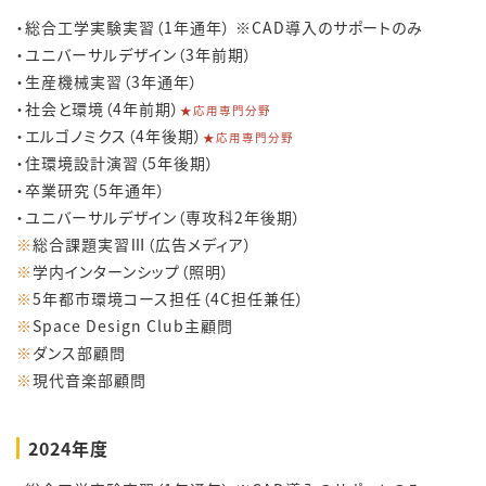
・総合工学実験実習（1年通年） ※CAD導入のサポートのみ
・ユニバーサルデザイン（3年前期）
・生産機械実習（3年通年）
・社会と環境（4年前期）
★応用専門分野
・エルゴノミクス（4年後期）
★応用専門分野
・住環境設計演習（5年後期）
・卒業研究（5年通年）
・ユニバーサルデザイン（専攻科2年後期）
※
総合課題実習Ⅲ（広告メディア）
※
学内インターンシップ（照明）
※
5年都市環境コース担任（4C担任兼任）
※
Space Design Club主顧問
※
ダンス部顧問
※
現代音楽部顧問
2024年度