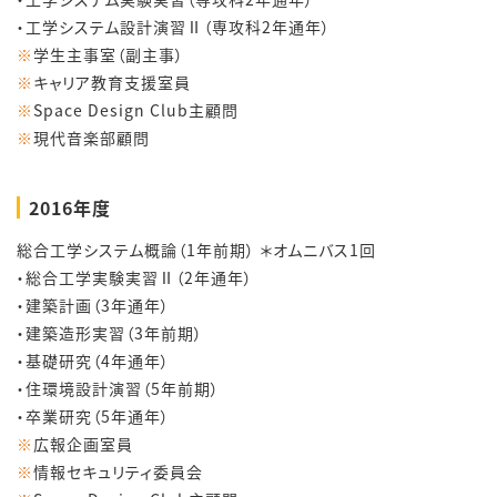
・工学システム設計演習Ⅱ（専攻科2年通年）
※
学生主事室（副主事）
※
キャリア教育支援室員
※
Space Design Club主顧問
※
現代音楽部顧問
2016年度
総合工学システム概論（1年前期） ＊オムニバス1回
・総合工学実験実習Ⅱ（2年通年）
・建築計画（3年通年）
・建築造形実習（3年前期）
・基礎研究（4年通年）
・住環境設計演習（5年前期）
・卒業研究（5年通年）
※
広報企画室員
※
情報セキュリティ委員会