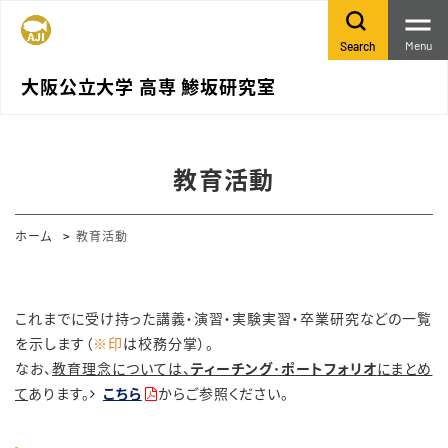
Menu
Search
大阪公立大学 高専 鯵坂研究室
教育活動
ホーム
教育活動
これまでに受け持った講義・演習・実験実習・卒業研究などの一覧
を示します（
※印
は校務分掌）。
なお、
教育理念については、
ティーチング･ポートフォリオ
にまとめ
て
あります。
こちら
からご参照ください。