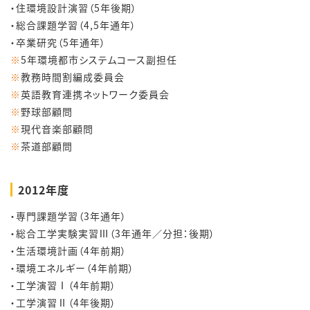
・住環境設計演習（5年後期）
・総合課題学習（4,5年通年）
・卒業研究（5年通年）
※
5年環境都市システムコース副担任
※
教務時間割編成委員会
※
英語教育連携ネットワーク委員会
※
野球部顧問
※
現代音楽部顧問
※
茶道部顧問
2012年度
・専門課題学習（3年通年）
・総合工学実験実習Ⅲ（3年通年／分担：後期）
・生活環境計画（4年前期）
・環境エネルギー（4年前期）
・工学演習Ⅰ（4年前期）
・工学演習Ⅱ（4年後期）