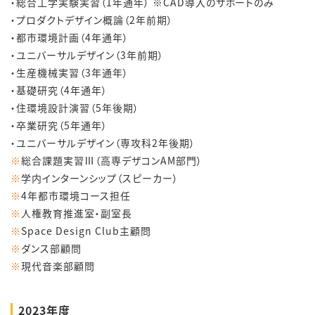
・総合工学実験実習（1年通年） ※CAD導入のサポートのみ
・プロダクトデザイン概論（2年前期）
・都市環境計画（4年通年）
・ユニバーサルデザイン（3年前期）
・生産機械実習（3年通年）
・基礎研究（4年通年）
・住環境設計演習（5年後期）
・卒業研究（5年通年）
・ユニバーサルデザイン（専攻科2年後期）
※
総合課題実習Ⅲ（高専デザコンAM部門）
※
学内インターンシップ（スピーカー）
※
4年都市環境コース担任
※
人権教育推進室・副室長
※
Space Design Club主顧問
※
ダンス部顧問
※
現代音楽部顧問
2023年度