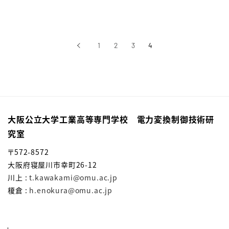
‹
1
2
3
4
前へ
大阪公立大学工業高等専門学校 電力変換制御技術研
究室
〒572-8572
大阪府寝屋川市幸町26-12
川上 :
t.kawakami@omu.ac.jp
榎倉 :
h.enokura@omu.ac.jp