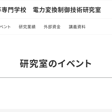
等専門学校 電力変換制御技術研究室
ベント
研究業績
外部資金
講義資料
7年度
電磁気学1
8年度
電磁気学2
研究室のイベント
9年度
制御工学1
0年度
パワーエレクトロニ
1年度
制御工学2
2年度
エレクトロニクス概