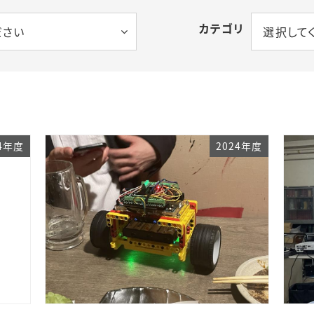
カテゴリ
ださい
選択して
3年度
電気回路1
4年度
電気回路2
5年度
電気機器
24年度
2024年度
電力技術