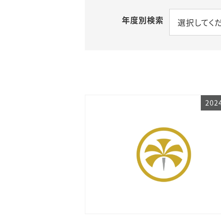
年度別検索
選択してく
202
202
202
20