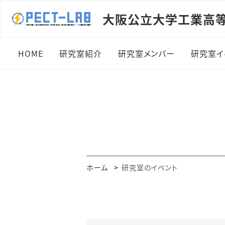
大阪公立大学工業高
HOME
研究室紹介
研究室メンバー
研究室イ
学生の皆様へ
専任教員：川上 太知
201
企業の皆様へ
専任教員：榎倉 浩志
201
研究室設備
教育支援員：乾 伊織
201
アクセスマップ
研究室学生
202
ホーム
研究室のイベント
研究室OB
202
202