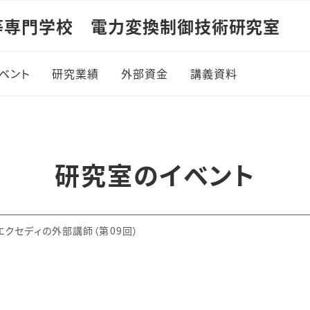
等専門学校 電力変換制御技術研究室
ベント
研究業績
外部資金
講義資料
7年度
電磁気学1
8年度
電磁気学2
研究室のイベント
9年度
制御工学1
0年度
パワーエレクトロニ
クセディの外部講師（第09回）
1年度
制御工学2
2年度
エレクトロニクス概