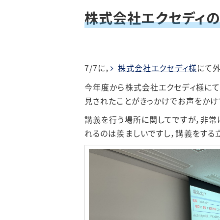
株式会社エクセディの
202
202
7/7に，
株式会社エクセディ様
にて外
202
今年度から株式会社エクセディ様にて
見されたことがきっかけでお声をかけ
講義を行う場所に関してですが，非常
れるのは羨ましいですし，講義をする