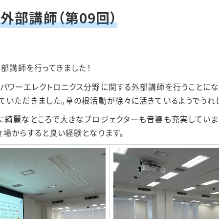
外部講師（第09回）
3年度
電気回路1
4年度
電気回路2
部講師を行ってきました！
5年度
電気機器
パワーエレクトロニクス分野に関する外部講師を行うことにな
ていただきました。草の根活動が徐々に活きているようでうれ
電力技術
に綺麗なところで大きなプロジェクターも音響も充実していま
立場からすると良い経験となります。