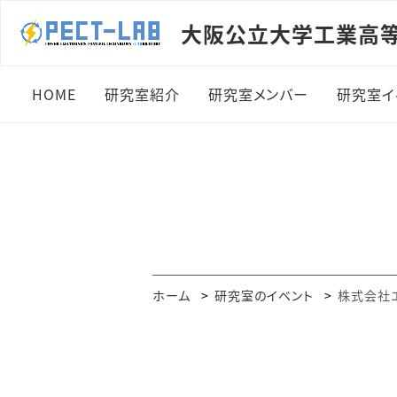
大阪公立大学工業高
HOME
研究室紹介
研究室メンバー
研究室イ
学生の皆様へ
専任教員：川上 太知
201
企業の皆様へ
専任教員：榎倉 浩志
201
研究室設備
教育支援員：乾 伊織
201
アクセスマップ
研究室学生
202
ホーム
研究室のイベント
株式会社エ
研究室OB
202
202