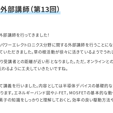
外部講師（第13回）
3年度
電気回路1
4年度
電気回路2
外部講師を行ってきました！
5年度
電気機器
パワーエレクトロニクス分野に関する外部講師を行うことにな
ていただきました。草の根活動が徐々に活きているようでうれ
電力技術
り受講者との距離が近い形となりました。ただ，オンラインとの
伝わるように工夫していきたいですね。
して講義を行いました。内容としては半導体デバイスの基礎的
ります。エネルギーバンド図やJ-FET，MOSFETの基本的
素子の知識をしっかりと理解しておくと，効率の良い駆動方法