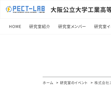
大阪公立大学工業高
HOME
研究室紹介
研究室メンバー
研究室イ
学生の皆様へ
専任教員：川上 太知
201
企業の皆様へ
専任教員：榎倉 浩志
201
研究室設備
教育支援員：乾 伊織
201
アクセスマップ
研究室学生
202
ホーム
研究室のイベント
株式会社エ
研究室OB
202
202