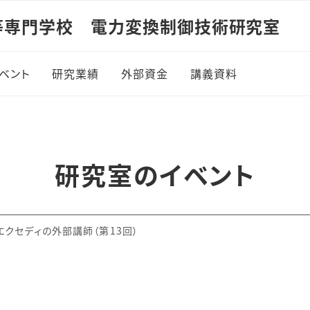
等専門学校 電力変換制御技術研究室
ベント
研究業績
外部資金
講義資料
7年度
電磁気学1
8年度
電磁気学2
研究室のイベント
9年度
制御工学1
0年度
パワーエレクトロニ
クセディの外部講師（第13回）
1年度
制御工学2
2年度
エレクトロニクス概