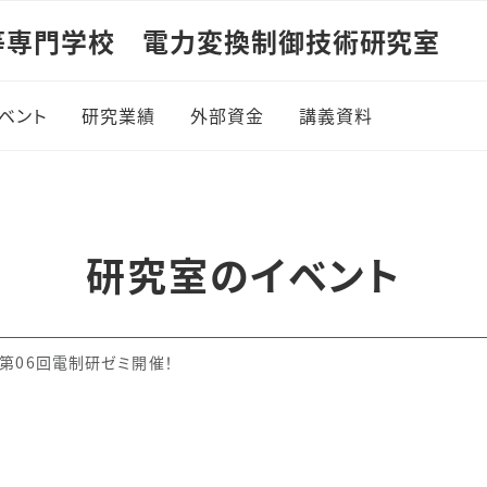
等専門学校 電力変換制御技術研究室
ベント
研究業績
外部資金
講義資料
7年度
電磁気学1
8年度
電磁気学2
研究室のイベント
9年度
制御工学1
0年度
パワーエレクトロニ
度第06回電制研ゼミ開催！
1年度
制御工学2
2年度
エレクトロニクス概