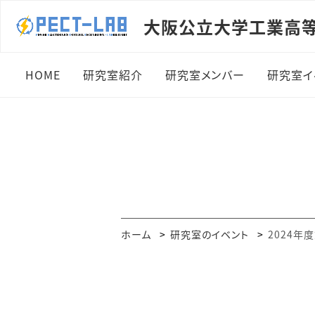
大阪公立大学工業高
HOME
研究室紹介
研究室メンバー
研究室イ
学生の皆様へ
専任教員：川上 太知
201
企業の皆様へ
専任教員：榎倉 浩志
201
研究室設備
教育支援員：乾 伊織
201
アクセスマップ
研究室学生
202
ホーム
研究室のイベント
2024年
研究室OB
202
202