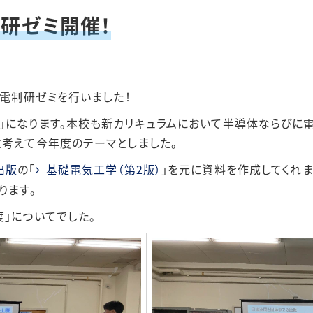
制研ゼミ開催！
3年度
電気回路1
4年度
電気回路2
回電制研ゼミを行いました！
5年度
電気機器
」になります。本校も新カリキュラムにおいて半導体ならびに
と考えて今年度のテーマとしました。
電力技術
出版
の「
基礎電気工学（第2版）
」を元に資料を作成してくれま
ります。
」についてでした。