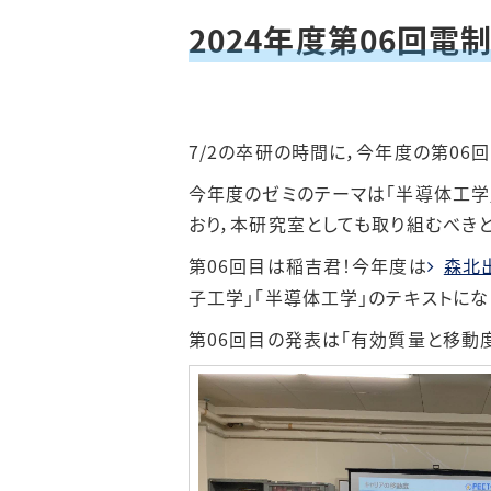
2024年度第06回電
202
202
7/2の卒研の時間に，今年度の第06
202
今年度のゼミのテーマは「半導体工学
おり，本研究室としても取り組むべき
第06回目は稲吉君！今年度は
森北
子工学」「半導体工学」のテキストにな
第06回目の発表は「有効質量と移動度