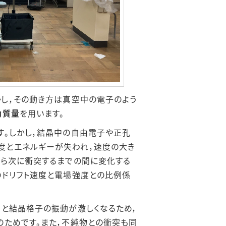
かし，その動き方は真空中の電子のよう
効質量
を用います。
す。しかし，結晶中の自由電子や正孔
度とエネルギーが失われ，速度の大き
から次に衝突するまでの間に変化する
のドリフト速度と電場強度との比例係
ると結晶格子の振動が激しくなるため，
のためです。また，不純物との衝突も同