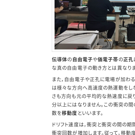
伝導体
の
自由電子
や
価電子帯
の
正孔
な真の自由電子の動き方とは異なりま
また，自由電子や正孔に電場が加わる
は様々な方向へ高速度の熱運動をし
さも方向も元の平均的な熱速度に戻り
分以上にはなりません。この衝突の間
数を
移動度
といいます。
ドリフト速度は，衝突と衝突の間の期
衝突回数が増加します。従って，移動