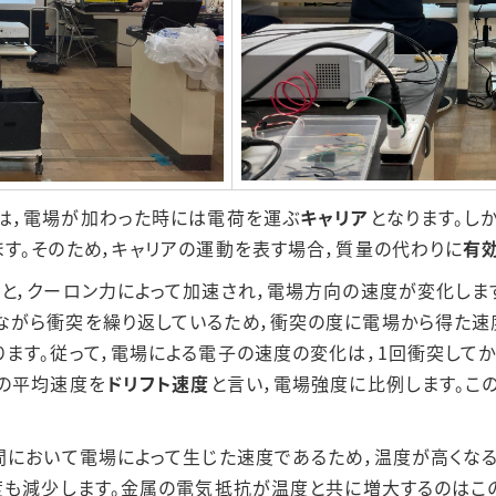
は，電場が加わった時には電荷を運ぶ
キャリア
となります。し
す。そのため，キャリアの運動を表す場合，質量の代わりに
有
と，クーロン力によって加速され，電場方向の速度が変化しま
ながら衝突を繰り返しているため，衝突の度に電場から得た速
ます。従って，電場による電子の速度の変化は，1回衝突して
の平均速度を
ドリフト速度
と言い，電場強度に比例します。こ
間において電場によって生じた速度であるため，温度が高くな
度も減少します。金属の電気抵抗が温度と共に増大するのはこ