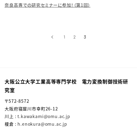
奈良高専での研究セミナーに参加！（第1回）
‹
1
2
3
前へ
大阪公立大学工業高等専門学校 電力変換制御技術研
究室
〒572-8572
大阪府寝屋川市幸町26-12
川上 :
t.kawakami@omu.ac.jp
榎倉 :
h.enokura@omu.ac.jp